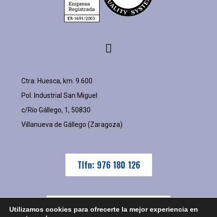
Ctra. Huesca, km. 9.600
Pol. Industrial San Miguel
c/Río Gállego, 1, 50830
Villanueva de Gállego (Zaragoza)
Tlfn: 976 180 126
tecnocorte@tecnocorte.es
Utilizamos cookies para ofrecerte la mejor experiencia en